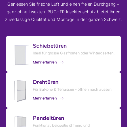
Geniessen Sie frische Luft und einen freien Durchgang –
ganz ohne Insekten. BUCHER Insektenschutz bietet Ihnen
zuverlässige Qualität und Montage in der ganzen Schweiz.
Schiebetüren
Ideal für grosse Glasfronten oder Wintergaerten.
Mehr erfahren
Drehtüren
Für Balkone & Terrassen - öffnen nach aussen.
Mehr erfahren
Pendeltüren
Funktional, beidseitig öffnend und