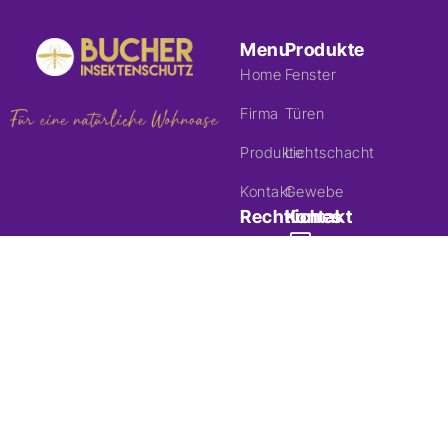
Menu
Produkte
Home
Fenster
Firma
Türen
Produkte
Lichtschacht
Kontakt
Gewebe
Rechtliches
Kontakt
Impressum
Facebook
Copyright ©
2025 | Bucher
Datenschutz
Instagram
Insektenschutz
GmbH
Eichrüti
36, 6333
Hünenberg
See
info@bucher-